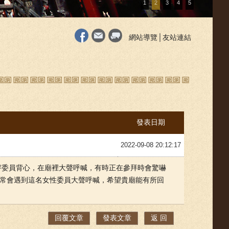
1
2
3
4
5
網站導覽
│
友站連結
發表日期
2022-09-08 20:12:17
穿委員背心，在廟裡大聲呼喊，有時正在參拜時會驚嚇
常會遇到這名女性委員大聲呼喊，希望貴廟能有所回
回覆文章
發表文章
返 回