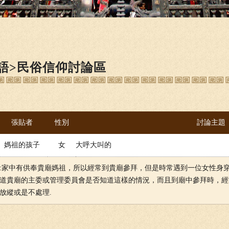
語>民俗信仰討論區
張貼者
性別
討論主題
媽祖的孩子
女
大呼大叫的
:家中有供奉貴廟媽祖，所以經常到貴廟參拜，但是時常遇到一位女性身
道貴廟的主委或管理委員會是否知道這樣的情況，而且到廟中參拜時，經
放縱或是不處理.