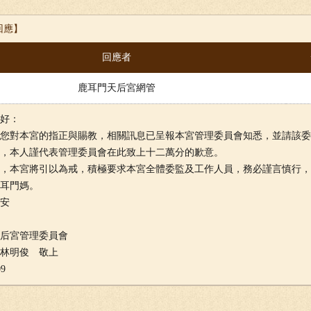
回應】
回應者
鹿耳門天后宮網管
好：
對本宮的指正與賜教，相關訊息已呈報本宮管理委員會知悉，並請該委
，本人謹代表管理委員會在此致上十二萬分的歉意。
本宮將引以為戒，積極要求本宮全體委監及工作人員，務必謹言慎行，
耳門媽。
安
后宮管理委員會
林明俊 敬上
09