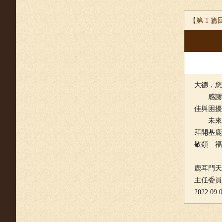
【第
1
篇
大德，您
感謝您
佳與困擾
未來，
拜開基鹿
敬頌 福
鹿耳門天
主任委員
2022.09.