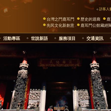
訪客人數
台灣之門鹿耳門
歷史的迴廊
鹿
先民文化新創意
鹿耳門公館藏經
活動專區
世說新語
服務項目
交通資訊