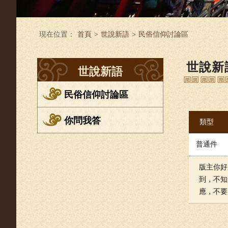
現在位置：
首頁
>
世說新語
>
民俗信仰討論區
世說新
世說新語
民俗信仰討論區
你問我答
類型
普通件
版主你好
到，不知
應，不要