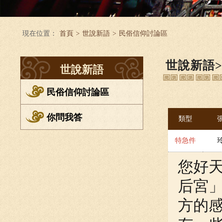
現在位置：
首頁
>
世說新語
>
民俗信仰討論區
世說新語
世說新語
民俗信仰討論區
你問我答
類型
特急件
您好天
后宮」
方的