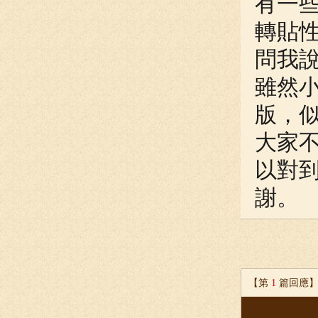
有一
轉貼
問我說
雖然
版，
大家
以對
謝。
【第
1
篇回應