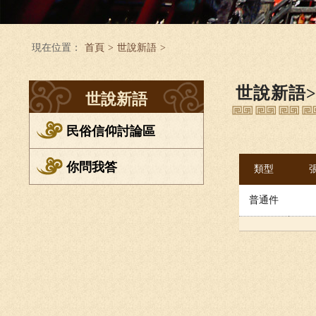
現在位置：
首頁
>
世說新語
>
世說新語
世說新語
民俗信仰討論區
你問我答
類型
普通件