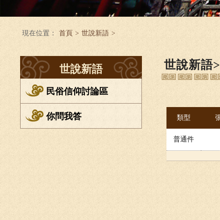
現在位置：
首頁
>
世說新語
>
世說新語
世說新語
民俗信仰討論區
你問我答
類型
普通件