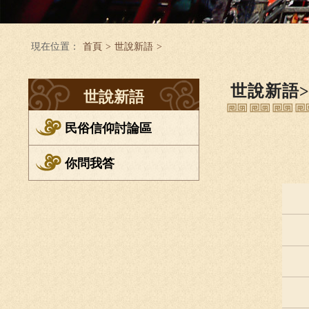
現在位置：
首頁
>
世說新語
>
世說新語
世說新語
民俗信仰討論區
你問我答