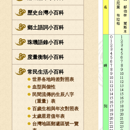
歷史台灣小百科
鄉土語詞小百科
珠璣語錄小百科
度量衡制小百科
常民生活小百科
世界各地時差對照表
血型與個性
民間流傳的生辰八字
（重量）表
百歲生相與年次對照表
太歲星君值年表
台灣地區郵遞區號一覽