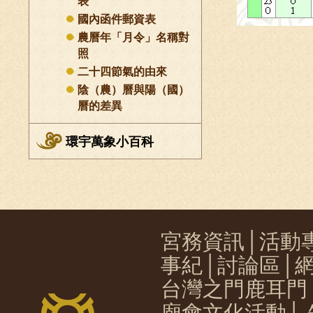
表
國內函件郵資表
農曆年「月令」名稱對
照
二十四節氣的由來
陰（農）曆與陽（國）
曆的差異
環宇萬象小百科
宮務資訊
│
活動
事紀
│
討論區
│
台灣之門鹿耳門
廟會文化活動
│