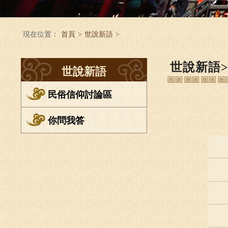
現在位置：
首頁
>
世說新語
>
世說新語
世說新語
民俗信仰討論區
你問我答