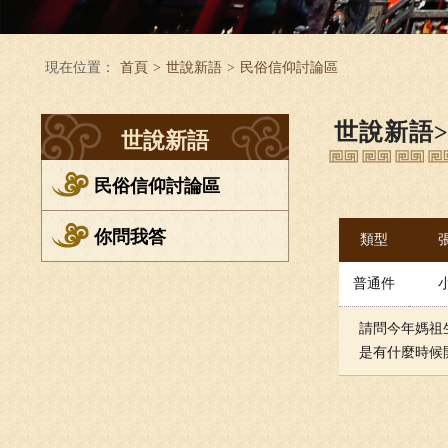
現在位置：
首頁
>
世說新語
>
民俗信仰討論區
世說新語
世說新語
民俗信仰討論區
你問我答
類型
普通件
請問今年媽祖
是有什麼時候