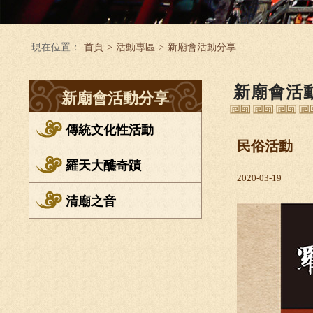
現在位置：
首頁
>
活動專區
>
新廟會活動分享
新廟會活
新廟會活動分享
傳統文化性活動
民俗活動
羅天大醮奇蹟
2020-03-19
清廟之音