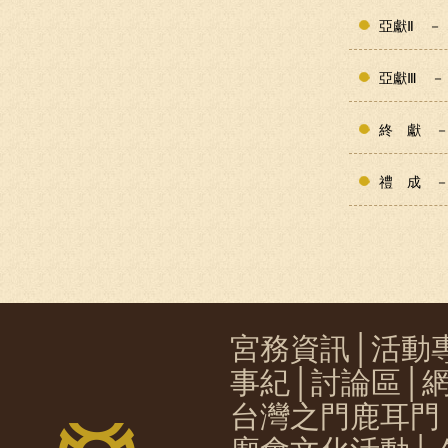
亞獻Ⅱ －
亞獻Ⅲ －
終 獻 
禮 成 
宮務資訊
│
活動
事紀
│
討論區
│
台灣之門鹿耳門