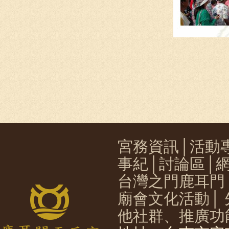
宮務資訊
│
活動
事紀
│
討論區
│
台灣之門鹿耳門
廟會文化活動
│
他社群、推廣功