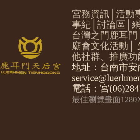
宮務資訊
│
活動
事紀
│
討論區
│
台灣之門鹿耳門
廟會文化活動
│
他社群、推廣功
地址：台南市安南
service@luerhmen
電話：宮(06)2841
最佳瀏覽畫面1280