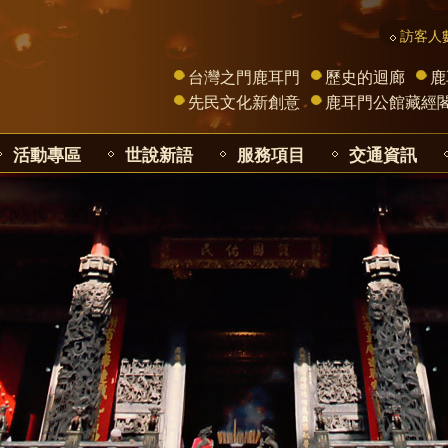
訪客人數
台灣之門鹿耳門
歷史的迴廊
鹿
先民文化新創意
鹿耳門公館藏經
活動專區
世說新語
服務項目
交通資訊