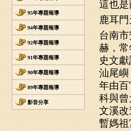
這也是
95年專題報導
鹿耳門
94年專題報導
台南市
92年專題報導
赫，常
91年專題報導
史文獻
汕尾嶼
90年專題報導
年由百
89年專題報導
科與曾
影音分享
文溪改
暫媽祖