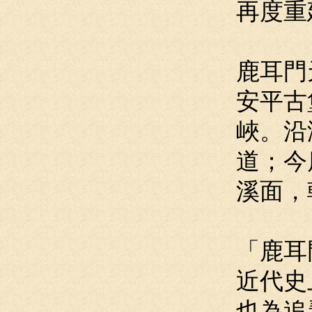
再度重
鹿耳門
安平古
峽。沿
道；今
溪面，
「鹿耳
近代史
也為追