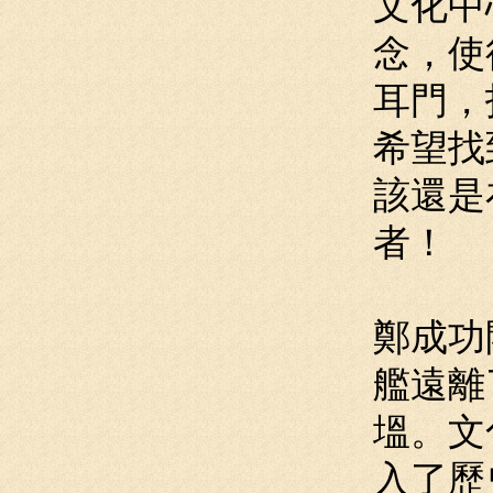
文化中
念，使
耳門，
希望找
該還是
者！
鄭成功
艦遠離
塭。文
入了歷