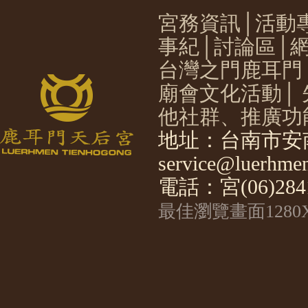
宮務資訊
│
活動
事紀
│
討論區
│
台灣之門鹿耳門
廟會文化活動
│
他社群、推廣功
地址：台南市安南
service@luerhmen
電話：宮(06)2841
最佳瀏覽畫面1280