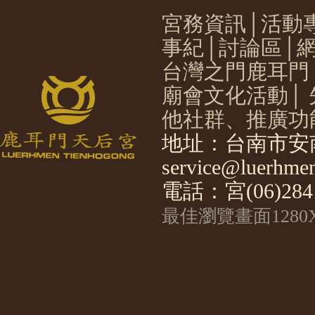
宮務資訊
│
活動
事紀
│
討論區
│
台灣之門鹿耳門
廟會文化活動
│
他社群、推廣功
地址：台南市安南
service@luerhmen
電話：宮(06)2841
最佳瀏覽畫面1280