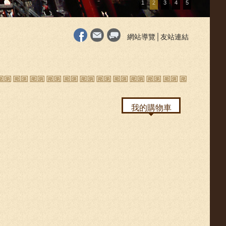
1
2
3
4
5
網站導覽
│
友站連結
我的購物車