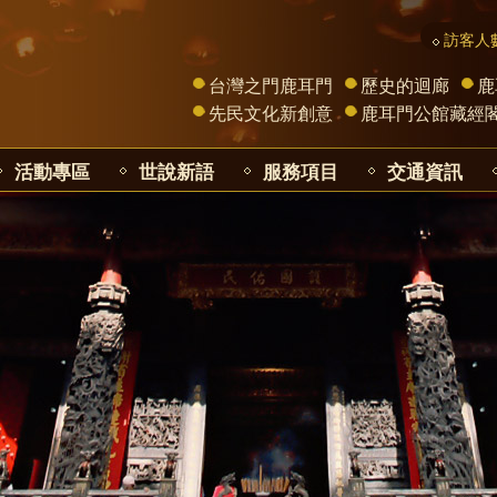
訪客人數
台灣之門鹿耳門
歷史的迴廊
鹿
先民文化新創意
鹿耳門公館藏經
活動專區
世說新語
服務項目
交通資訊