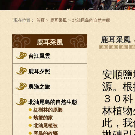
現在位置：
首頁
>
鹿耳采風
>
北汕尾島的自然生態
鹿耳采風
鹿耳采風
台江風雲
鹿耳夕照
安順鹽
源。根
農漁之旅
３０科
北汕尾島的自然生態
林植物
紅樹林的原鄉
螃蟹的家
此，我
北汕尾植被
拋磚引
客鳥的故鄉