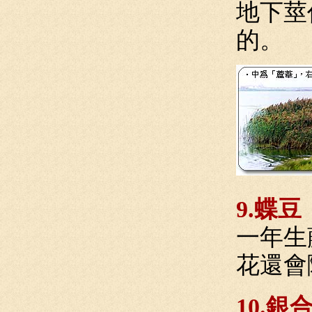
地下莖
的。
9.蝶豆
一年生
花還會
10.銀