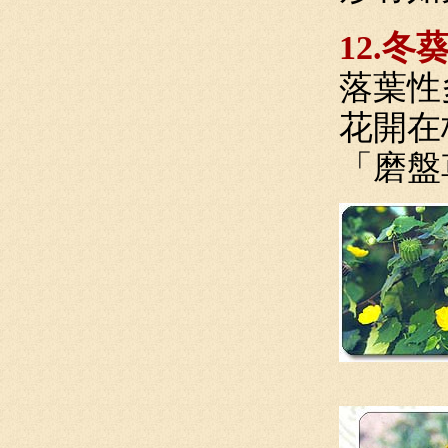
12.冬
落葉性
花開在
「磨盤