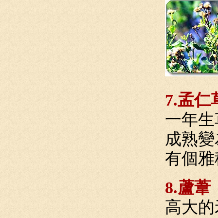
7.孟仁
一年生
成熟變
有個雅
8.蘆葦
高大的