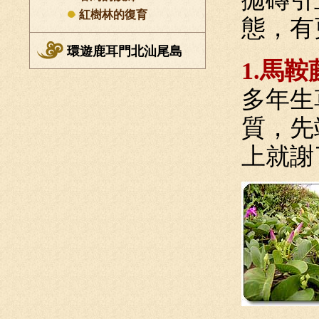
紅樹林的復育
態，有
環遊鹿耳門北汕尾島
1.馬鞍
多年生
質，先
上就謝