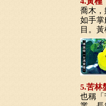
4.黃槿
喬木，
如手掌
目。黃
5.苦林
也稱「
叢，長