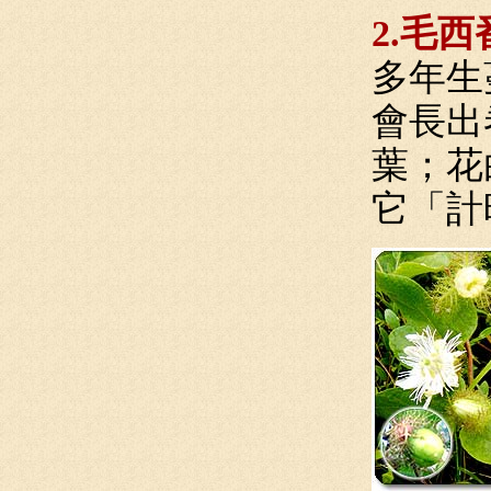
2.毛
多年生
會長出
葉；花
它「計