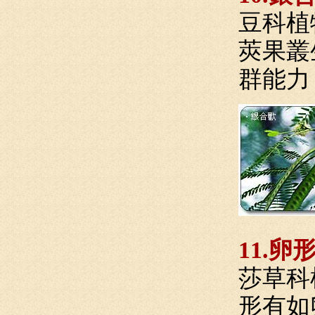
豆科植
莢果叢
群能力
11.
莎草科
形有如