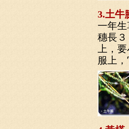
3.土牛
一年生
穗長３
上，要
服上，