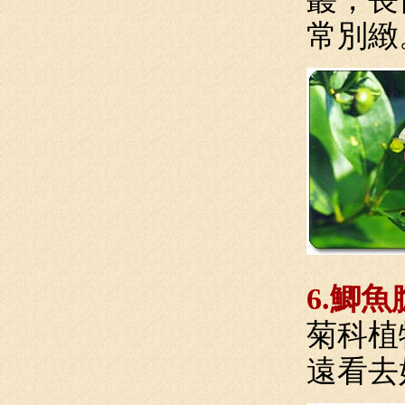
常別緻
6.鯽魚
菊科植
遠看去