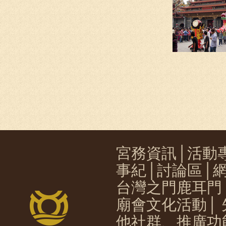
宮務資訊
│
活動
事紀
│
討論區
│
台灣之門鹿耳門
廟會文化活動
│
他社群、推廣功