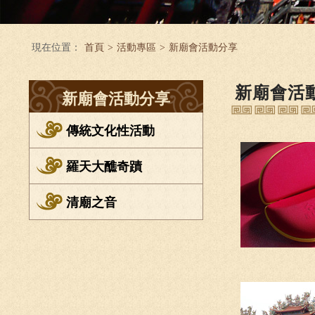
現在位置：
首頁
>
活動專區
>
新廟會活動分享
新廟會活
新廟會活動分享
傳統文化性活動
羅天大醮奇蹟
清廟之音