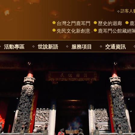
訪客人數
台灣之門鹿耳門
歷史的迴廊
鹿
先民文化新創意
鹿耳門公館藏經
活動專區
世說新語
服務項目
交通資訊