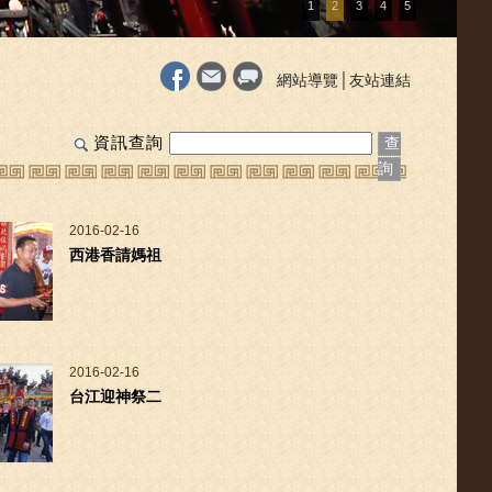
1
2
3
4
5
網站導覽
│
友站連結
資訊查詢
查
詢
2016-02-16
西港香請媽祖
2016-02-16
台江迎神祭二