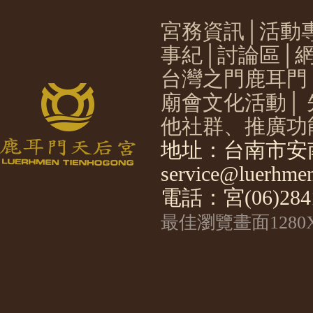
宮務資訊
│
活動
事紀
│
討論區
│
台灣之門鹿耳門
廟會文化活動
│
他社群、推廣功
地址：台南市安南
service@luerhmen
電話：宮(06)2841
最佳瀏覽畫面1280