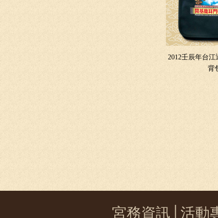
2012壬辰年台江
背
宮務資訊
│
活動