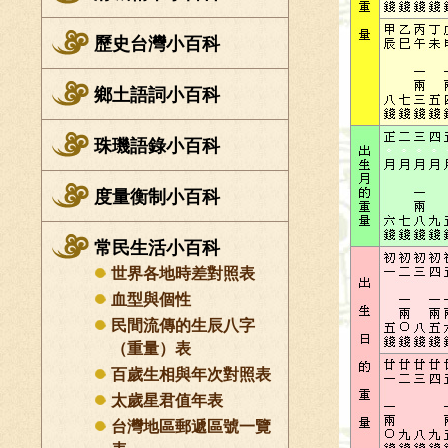
歷史台灣小百科
鄉土語詞小百科
珠璣語錄小百科
度量衡制小百科
常民生活小百科
世界各地時差對照表
血型與個性
民間流傳的生辰八字
（重量）表
百歲生相與年次對照表
太歲星君值年表
台灣地區郵遞區號一覽