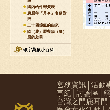
表
國內函件郵資表
農曆年「月令」名稱對
照
二十四節氣的由來
陰（農）曆與陽（國）
曆的差異
環宇萬象小百科
宮務資訊
│
活動
事紀
│
討論區
│
台灣之門鹿耳門
廟會文化活動
│