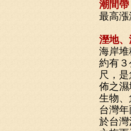
潮間帶
最高漲
溼地、
海岸堆
約有３
尺，是
佈之濕
生物、
台灣年
於台灣