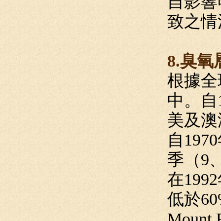
自影響
致之情
8.臭
根據全
中。自
美及澳
自19
季（9
在19
低於6
Moun