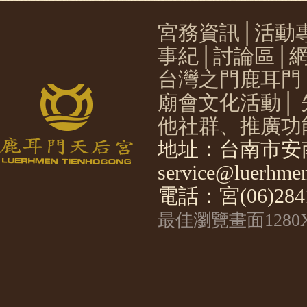
宮務資訊
│
活動
事紀
│
討論區
│
台灣之門鹿耳門
廟會文化活動
│
他社群、推廣功
地址：台南市安南
service@luerhmen
電話：宮(06)2841
最佳瀏覽畫面1280