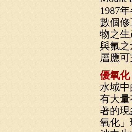
198
數個修
物之生
與氟之
層應可
優氧化
水域中
有大量
著的現
氧化」