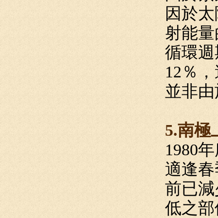
因於太
射能量
循環週
12％
並非由
5.南
198
適逢春
前已減
低之部