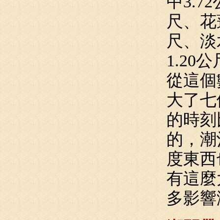
中3.7
尺、花蓮
尺、淡水
1.20
從這個
大了七
的時刻
的，潮
度東西
有這麼
多影響