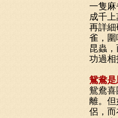
一隻麻
成千上
再詳細
雀，圍
昆蟲，
功過相
鴛鴦是
鴛鴦喜
離。但
侶，而