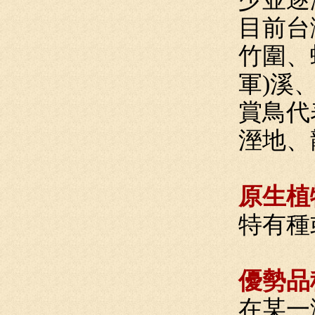
目前台
竹圍、
軍)溪
賞鳥代
溼地、
原生植
特有種
優勢品
在某一