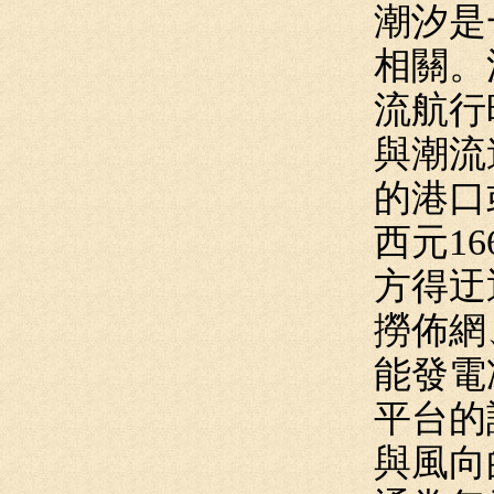
潮汐是
相關。
流航行
與潮流
的港口
西元1
方得迂
撈佈網
能發電
平台的
與風向