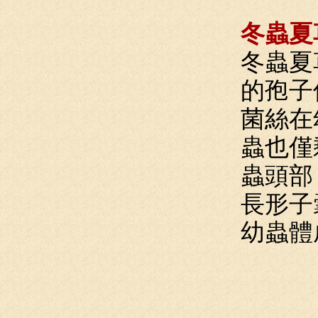
冬蟲夏
冬蟲夏
的孢子
菌絲在
蟲也僅
蟲頭部
長形子
幼蟲體