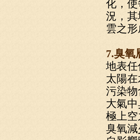
化，使
況，其
雲之形
7.臭
地表任
太陽在
污染物
大氣中
極上空
臭氧減