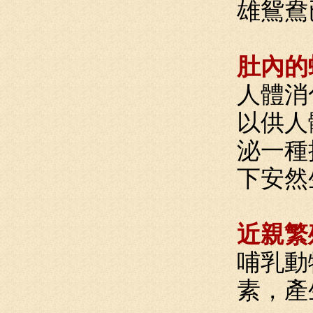
雄鴛鴦
肚內的
人體消
以供人
泌一種
下安然
近親繁
哺乳動
素，產