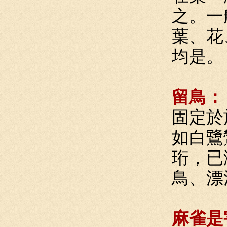
之。一
葉、花
均是。
留鳥：
固定於
如白鷺
珩，已
鳥、漂
麻雀是