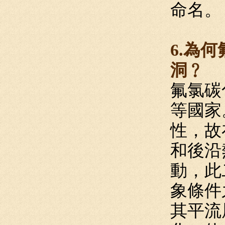
命名。
6.為
洞﹖
氟氯碳
等國家
性，故
和後沿
動，此
象條件
其平流