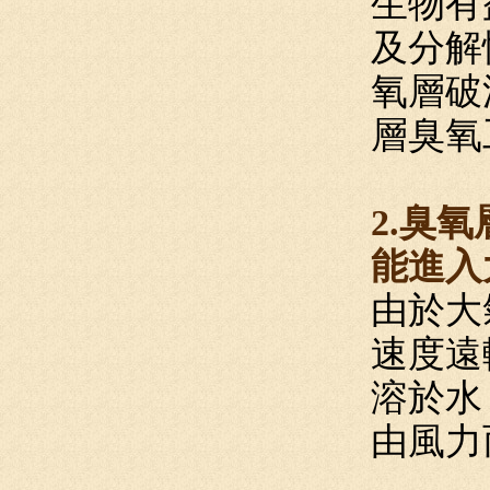
生物有
及分解
氧層破
層臭氧
2.臭
能進入
由於大
速度遠
溶於水
由風力