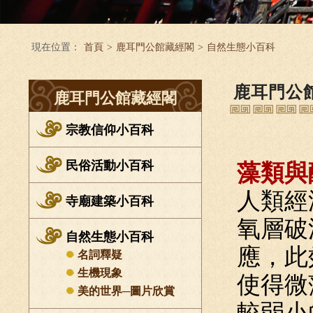
現在位置：
首頁
>
鹿耳門公館藏經閣
>
自然生態小百科
鹿耳門公
鹿耳門公館藏經閣
宗教信仰小百科
民俗活動小百科
藻類與
人類經
寺廟建築小百科
氧層破
自然生態小百科
應，此
名詞釋疑
生機現象
使得微
美的世界─圖片欣賞
較弱小