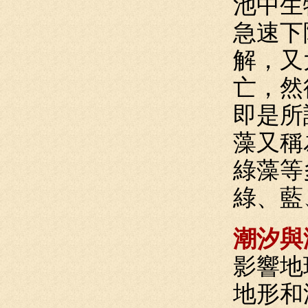
池中生
急速下
解，又
亡，然
即是所
藻又稱
綠藻等
綠、藍
潮汐與
影響地
地形和