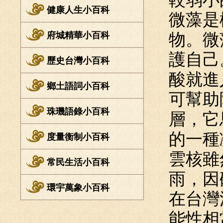
健康人生小百科
微藻是
府城精華小百科
物。微
護自己
歷史台灣小百科
酸就進
鄉土語詞小百科
可幫助
珠璣語錄小百科
層，它
的一種
度量衡制小百科
雲核雖
常民生活小百科
雨，因
環宇萬象小百科
在台灣
能性相