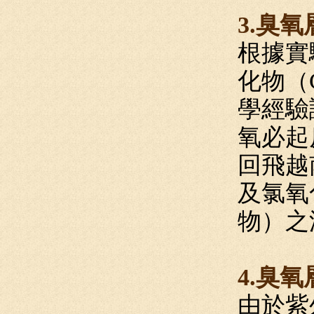
3.臭
根據實
化物（
學經驗
氧必起
回飛越
及氯氧
物）之
4.臭
由於紫