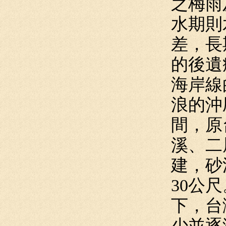
之梅雨
水期則
差，長
的後遺
海岸線
浪的沖
間，原
溪、二
建，砂
30公
下，台
少並逐