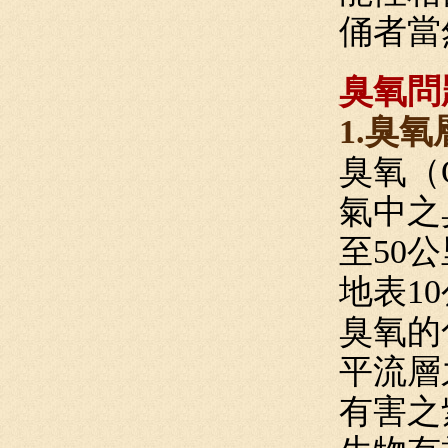
俑者當
臭氧問
1.臭
臭氧（
氣中之
至50公
地表10
臭氧的
平流層
有害之