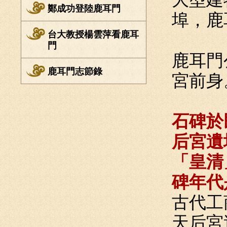
鄭成功登陸鹿耳門
埠，鹿
台大教授楊雲萍看鹿耳
門
鹿耳門
鹿耳門志節錄
宮前身
石碑於
后宮遺
「皇清
碑年代
古代工
天后宮