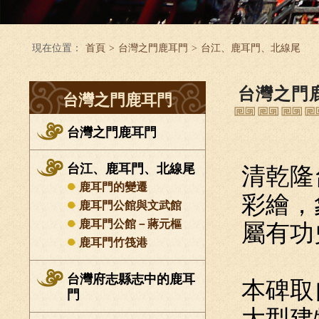
現在位置：
首頁
>
台灣之門鹿耳門
>
台江、鹿耳門、北線尾
台灣之門
台灣之門鹿耳門
台灣之門鹿耳門
台江、鹿耳門、北線尾
清乾隆
鹿耳門的變遷
彩繪，
鹿耳門公館與文武館
鹿耳門公館－蔣元樞
屬有功
鹿耳門竹筏港
台灣府志縣志中的鹿耳
本碑取
門
大型建