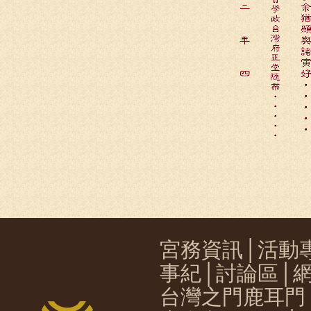
宮務資訊
│
活動
事紀
│
討論區
│
台灣之門鹿耳門