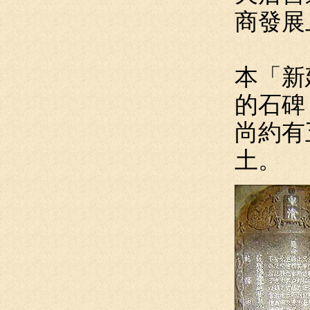
商發展
本「新
的石碑
尚約有
土。