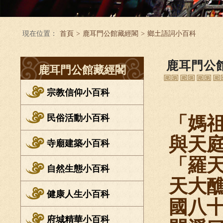
現在位置：
首頁
>
鹿耳門公館藏經閣
>
鄉土語詞小百科
鹿耳門公
鹿耳門公館藏經閣
宗教信仰小百科
民俗活動小百科
「媽
與天
寺廟建築小百科
「羅
自然生態小百科
天大
健康人生小百科
國八
府城精華小百科