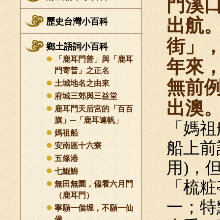
門溪
出航
歷史台灣小百科
街」
鄉土語詞小百科
「鹿耳門普」與「鹿耳
年來
門寄普」之正名
無前
土城地名之由來
府城三郊與三益堂
出澳
鹿耳門天后宮的「百百
旗」─「鹿耳連帆」
「媽祖
媽祖船
船上前
安南區十六寮
五條港
用)，
七鯤鯓
「梳粧
無田無園，儘看六月門
（鹿耳門）
一；特
寧願一個堀，不願一仙
佛