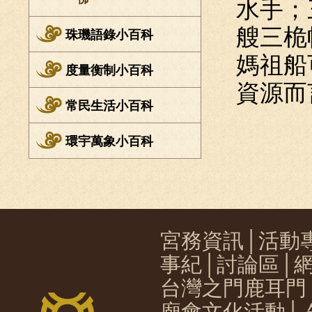
水手；
艘三桅
珠璣語錄小百科
媽祖船
度量衡制小百科
資源而
常民生活小百科
環宇萬象小百科
宮務資訊
│
活動
事紀
│
討論區
│
台灣之門鹿耳門
廟會文化活動
│