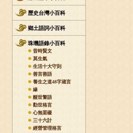
歷史台灣小百科
鄉土語詞小百科
珠璣語錄小百科
昔時賢文
莫生氣
生活十大守則
善言善語
養生之道48字箴言
緣
醒世警語
勸世格言
心無罣礙
三十六計
經營管理格言