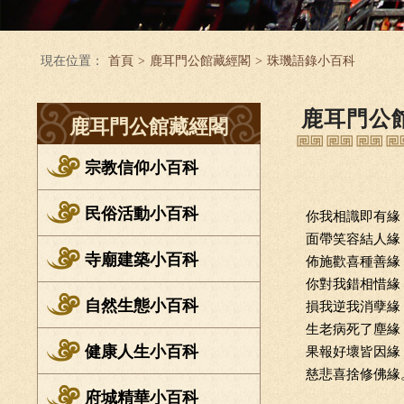
現在位置：
首頁
>
鹿耳門公館藏經閣
>
珠璣語錄小百科
鹿耳門公
鹿耳門公館藏經閣
宗教信仰小百科
民俗活動小百科
你我相識即有緣
面帶笑容結人緣
寺廟建築小百科
佈施歡喜種善緣
你對我錯相惜緣
自然生態小百科
損我逆我消孽緣
生老病死了塵緣
健康人生小百科
果報好壞皆因緣
慈悲喜捨修佛緣
府城精華小百科