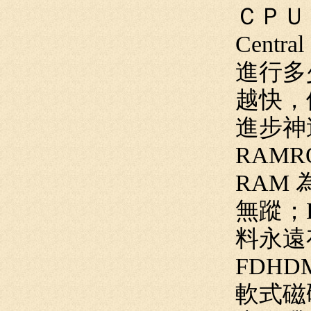
ＣＰＵ
Cent
進行多
越快，
進步神
RAMR
RAM
無蹤；
料永遠
FDHD
軟式磁碟