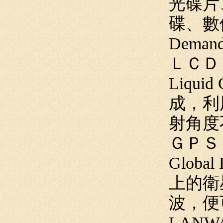
光碟片
碟、數位影
Dem
ＬＣＤ
Liqu
成，利
射角度
ＧＰＳ
Globa
上的衛
波，便
LANW