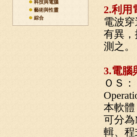
科技與電腦
2.利
藝術與性靈
綜合
電波穿
有異，
測之。
3.電
ＯＳ：
Oper
本軟體
可分為
輯、程