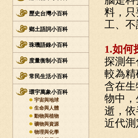
料，只
歷史台灣小百科
工、不
鄉土語詞小百科
珠璣語錄小百科
1.如
探測年
度量衡制小百科
較為精
常民生活小百科
含在生
環宇萬象小百科
物中，
宇宙與地球
逝，依
生命與人體
動物與植物
近代測
礦物與資源
物理與化學