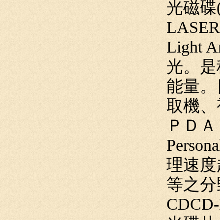
光磁碟(Ma
LASE
Light A
光。是
能量。
取機、
ＰＤＡ
Perso
理速度
等之分
CDCD