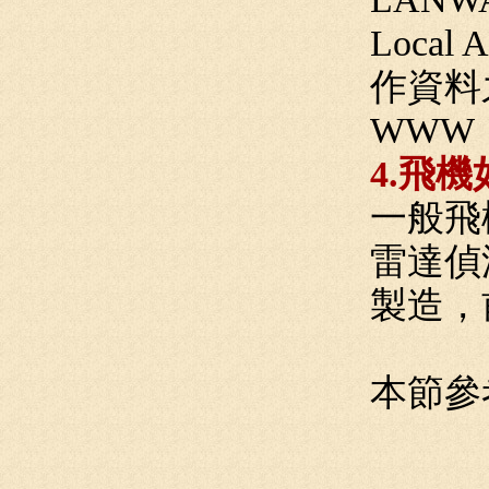
Loca
作資料
WWW：
4.飛
一般飛
雷達偵
製造，
本節參