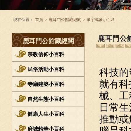
現在位置：
首頁
>
鹿耳門公館藏經閣
>
環宇萬象小百科
鹿耳門公
鹿耳門公館藏經閣
宗教信仰小百科
民俗活動小百科
科技的
就有科
寺廟建築小百科
械、工
自然生態小百科
日常生
健康人生小百科
推動或
腦是科
府城精華小百科