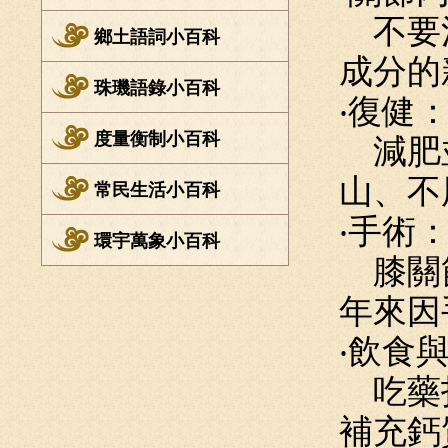
不要注
鄉土語詞小百科
成分的
珠璣語錄小百科
‧復健
度量衡制小百科
減肥並
山、不
常民生活小百科
‧手術
環宇萬象小百科
膝關節
年來因
‧飲食
吃藥打
補充鈣