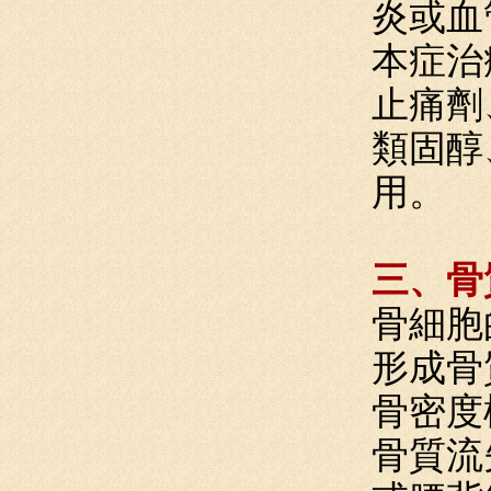
炎或血
本症治
止痛劑
類固醇
用。
三、骨
骨細胞
形成骨
骨密度
骨質流