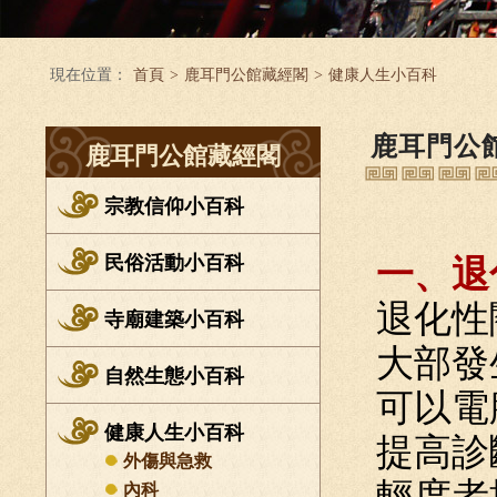
現在位置：
首頁
>
鹿耳門公館藏經閣
>
健康人生小百科
鹿耳門公
鹿耳門公館藏經閣
宗教信仰小百科
民俗活動小百科
一、退
退化性
寺廟建築小百科
大部發
自然生態小百科
可以電
健康人生小百科
提高診
外傷與急救
輕度者
內科