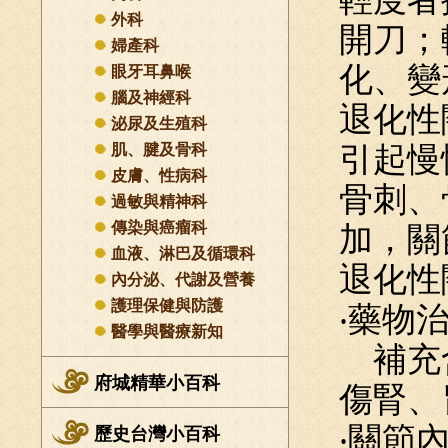
外科
開刀；
婦產科
化、變
眼牙耳鼻喉
腦及神經科
退化性
泌尿及生殖科
肌、腱及骨科
引起慢
皮膚、性病科
骨刺、
過敏與精神科
傳染與癌瘤科
加，關
血液、淋巴及循環科
退化性
內分泌、代謝及營養
護理保健與防護
‧藥物
醫學與醫療新知
補充含
府城精華小百科
傷腎、
‧關節
歷史台灣小百科