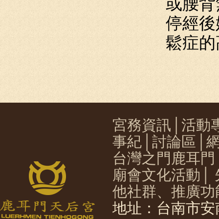
或腰背
停經後
鬆症的
宮務資訊
│
活動
事紀
│
討論區
│
台灣之門鹿耳門
廟會文化活動
│
他社群、推廣功
地址：台南市安南