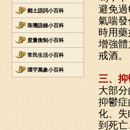
避免過
鄉土語詞小百科
氣喘發
珠璣語錄小百科
時用藥
度量衡制小百科
增強體
戒酒。
常民生活小百科
環宇萬象小百科
三、抑
大部分
抑鬱症
化、失
到死亡