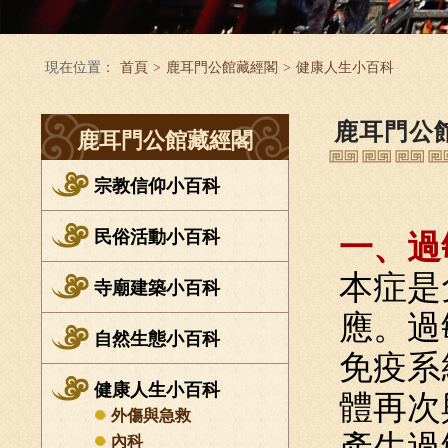
現在位置：
首頁
>
鹿耳門公館藏經閣
>
健康人生小百科
鹿耳門公
鹿耳門公館藏經閣
宗教信仰小百科
民俗活動小百科
一、過
本症是
寺廟建築小百科
應。過
自然生態小百科
免疫系
健康人生小百科
體再次
外傷與急救
產生過
內科