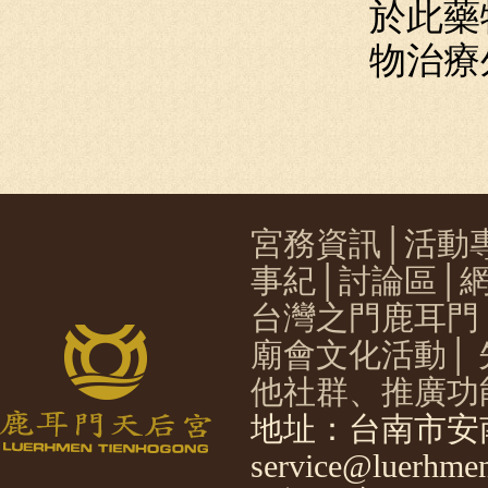
於此藥
物治療
宮務資訊
│
活動
事紀
│
討論區
│
台灣之門鹿耳門
廟會文化活動
│
他社群、推廣功
地址：台南市安南
service@luerhmen