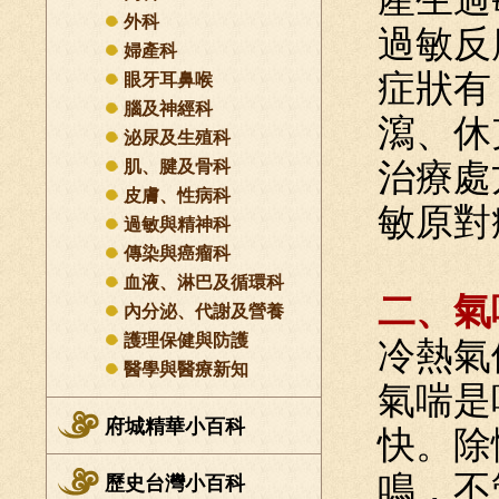
外科
過敏反
婦產科
症狀有
眼牙耳鼻喉
腦及神經科
瀉、休
泌尿及生殖科
肌、腱及骨科
治療處
皮膚、性病科
敏原對
過敏與精神科
傳染與癌瘤科
血液、淋巴及循環科
二、氣
內分泌、代謝及營養
護理保健與防護
冷熱氣
醫學與醫療新知
氣喘是
府城精華小百科
快。除
鳴，不
歷史台灣小百科