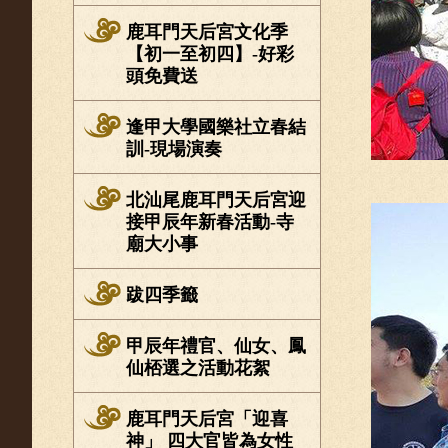
鹿耳門天后宮文化季
【初一至初四】-好彩
頭免費送
逢甲大學國樂社立春結
訓-現場演奏
北汕尾鹿耳門天后宮迎
接甲辰年新春活動-寺
廟大小事
跋四季籤
甲辰年禮官、仙女、鳳
仙桮選之活動花絮
鹿耳門天后宮「迎喜
神」 四大官皆為女性