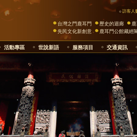
訪客人數
台灣之門鹿耳門
歷史的迴廊
鹿
先民文化新創意
鹿耳門公館藏經
活動專區
世說新語
服務項目
交通資訊