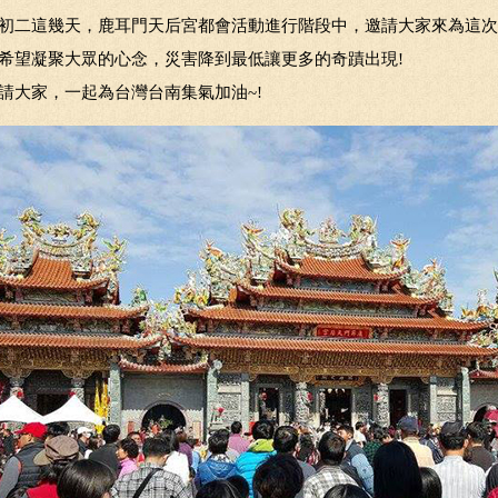
初二這幾天，鹿耳門天后宮都會活動進行階段中，邀請大家來為這次
希望凝聚大眾的心念，災害降到最低讓更多的奇蹟出現!
請大家，一起為台灣台南集氣加油~!