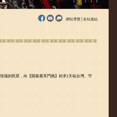
1
2
3
4
5
網站導覽
│
友站連結
。
現場的民眾，向【開基鹿耳門媽】祈求{天祐台灣。守