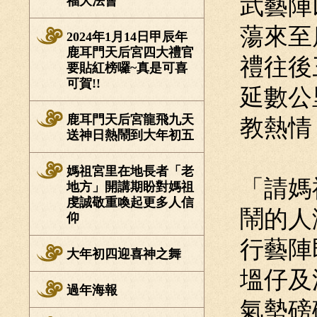
武藝陣
福大法會
蕩來至
2024年1月14日甲辰年
鹿耳門天后宮四大禮官
禮往後
要貼紅榜囉~真是可喜
可賀!!
延數公
鹿耳門天后宮龍飛九天
教熱情 
送神日熱鬧到大年初五
媽祖宮里在地長者「老
「請媽
地方」開講期盼對媽祖
虔誠敬重喚起更多人信
鬧的人
仰
行藝陣
大年初四迎喜神之舞
塭仔及
過年海報
氣勢磅