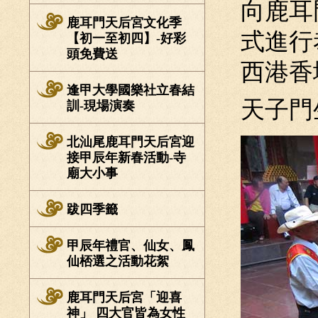
向鹿耳
鹿耳門天后宮文化季
式進行
【初一至初四】-好彩
頭免費送
西港香
逢甲大學國樂社立春結
天子門
訓-現場演奏
北汕尾鹿耳門天后宮迎
接甲辰年新春活動-寺
廟大小事
跋四季籤
甲辰年禮官、仙女、鳳
仙桮選之活動花絮
鹿耳門天后宮「迎喜
神」 四大官皆為女性