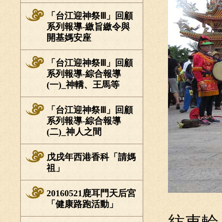
「台江迎神祭Ⅲ」回顧
系列報導-繳旨繳令與
開基媽安座
「台江迎神祭Ⅲ」回顧
系列報導-綜合報導
(一)_神轎、王馬等
「台江迎神祭Ⅲ」回顧
系列報導-綜合報導
(二)_神人之間
戊戌年西港香科「請媽
祖」
20160521鹿耳門天后宮
「健康路跑活動」