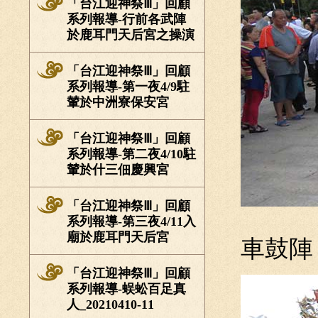
「台江迎神祭Ⅲ」回顧
系列報導-行前各武陣
於鹿耳門天后宮之操演
「台江迎神祭Ⅲ」回顧
系列報導-第一夜4/9駐
輦於中洲寮保安宮
「台江迎神祭Ⅲ」回顧
系列報導-第二夜4/10駐
輦於什三佃慶興宮
「台江迎神祭Ⅲ」回顧
系列報導-第三夜4/11入
廟於鹿耳門天后宮
車鼓陣
「台江迎神祭Ⅲ」回顧
系列報導-蜈蚣百足真
人_20210410-11