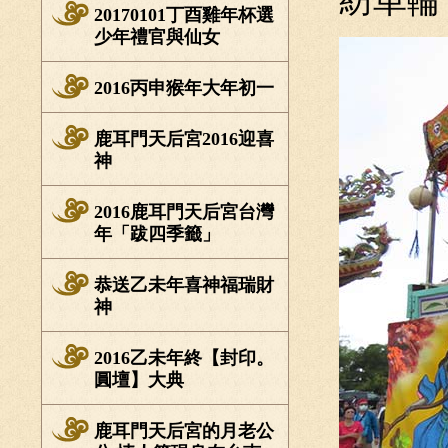
紡車輪
20170101丁酉雞年杯選
少年禮官與仙女
2016丙申猴年大年初一
鹿耳門天后宮2016迎喜
神
2016鹿耳門天后宮台灣
年「跋四季籤」
恭送乙未年喜神福瑞財
神
2016乙未年終【封印。
圓壇】大典
鹿耳門天后宮的月老公