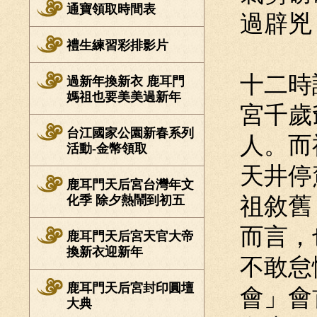
通寶領取時間表
過辟兇
禮生練習彩排影片
十二時
過新年換新衣 鹿耳門
媽祖也要美美過新年
宮千歲
台江國家公園新春系列
人。而
活動-金幣領取
天井停
鹿耳門天后宮台灣年文
化季 除夕熱鬧到初五
祖敘舊
而言，
鹿耳門天后宮天官大帝
換新衣迎新年
不敢怠
鹿耳門天后宮封印圓壇
會」會
大典