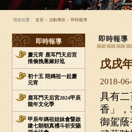
現在位置：
首頁
>
活動專區
>
即時報導
即時報導
即時報導
慶元宵 鹿耳門天后宮
戊戌
推偷挽蔥嫁好尪
初十五 陪媽祖一起慶
2018-06
元宵
具有二
鹿耳門天后宮2024甲辰
龍年文化季
香」，
甲辰年媽祖姐妹會暨啟
御駕蔭
建七朝朝真禮斗祈安賜