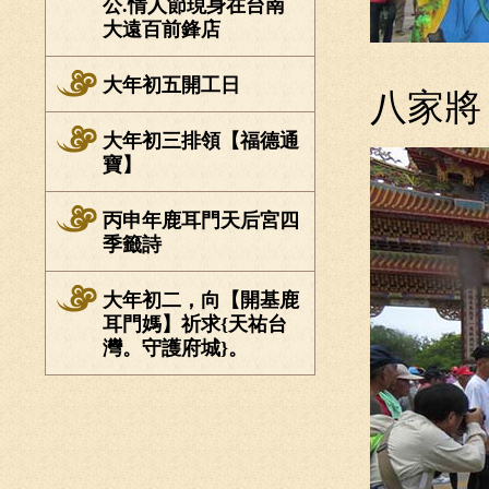
公.情人節現身在台南
大遠百前鋒店
大年初五開工日
八家將
大年初三排領【福德通
寶】
丙申年鹿耳門天后宮四
季籤詩
大年初二，向【開基鹿
耳門媽】祈求{天祐台
灣。守護府城}。