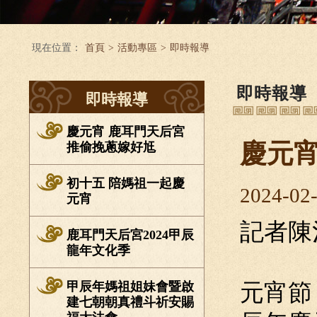
現在位置：
首頁
>
活動專區
>
即時報導
即時報導
即時報導
慶元宵 鹿耳門天后宮
慶元
推偷挽蔥嫁好尪
初十五 陪媽祖一起慶
2024-02
元宵
記者陳
鹿耳門天后宮2024甲辰
龍年文化季
甲辰年媽祖姐妹會暨啟
元宵節
建七朝朝真禮斗祈安賜