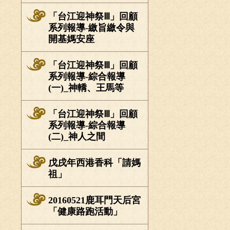
「台江迎神祭Ⅲ」回顧
系列報導-繳旨繳令與
開基媽安座
「台江迎神祭Ⅲ」回顧
系列報導-綜合報導
(一)_神轎、王馬等
「台江迎神祭Ⅲ」回顧
系列報導-綜合報導
(二)_神人之間
戊戌年西港香科「請媽
祖」
20160521鹿耳門天后宮
「健康路跑活動」