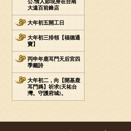
公.情人節現身在台南
大遠百前鋒店
大年初五開工日
大年初三排領【福德通
寶】
丙申年鹿耳門天后宮四
季籤詩
大年初二，向【開基鹿
耳門媽】祈求{天祐台
灣。守護府城}。