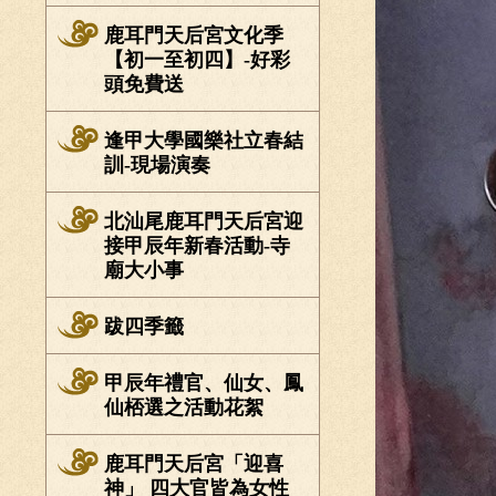
鹿耳門天后宮文化季
【初一至初四】-好彩
頭免費送
逢甲大學國樂社立春結
訓-現場演奏
北汕尾鹿耳門天后宮迎
接甲辰年新春活動-寺
廟大小事
跋四季籤
甲辰年禮官、仙女、鳳
仙桮選之活動花絮
鹿耳門天后宮「迎喜
神」 四大官皆為女性