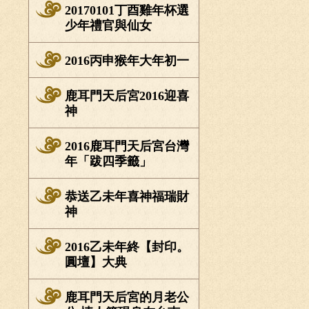
20170101丁酉雞年杯選
少年禮官與仙女
2016丙申猴年大年初一
鹿耳門天后宮2016迎喜
神
2016鹿耳門天后宮台灣
年「跋四季籤」
恭送乙未年喜神福瑞財
神
2016乙未年終【封印。
圓壇】大典
鹿耳門天后宮的月老公