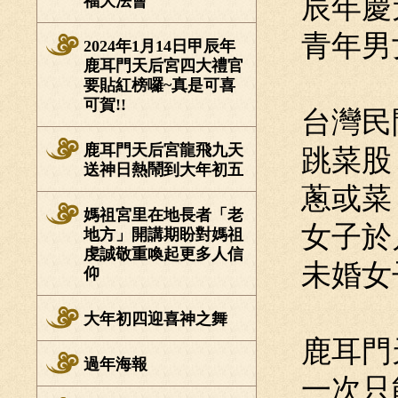
辰年慶
福大法會
青年男
2024年1月14日甲辰年
鹿耳門天后宮四大禮官
要貼紅榜囉~真是可喜
可賀!!
台灣民
鹿耳門天后宮龍飛九天
跳菜股
送神日熱鬧到大年初五
蔥或菜
媽祖宮里在地長者「老
女子於
地方」開講期盼對媽祖
虔誠敬重喚起更多人信
未婚女
仰
大年初四迎喜神之舞
鹿耳門
過年海報
一次只