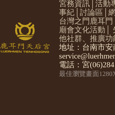
宮務資訊
│
活動
事紀
│
討論區
│
台灣之門鹿耳門
廟會文化活動
│
他社群、推廣功
地址：台南市安南
service@luerhmen
電話：宮(06)2841
最佳瀏覽畫面1280