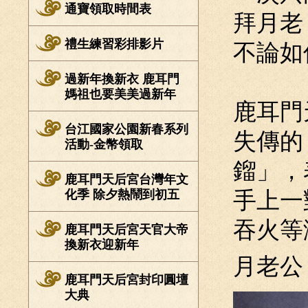
通寶領取時間表
拜月老
禮生練習彩排影片
不論如
過新年換新衣 鹿耳門
媽祖也要美美過新年
鹿耳門
台江國家公園新春系列
失傳的
活動-金幣領取
鎦」，
鹿耳門天后宮台灣年文
化季 除夕熱鬧到初五
手上一
吞火等
鹿耳門天后宮天官大帝
換新衣迎新年
月老公
鹿耳門天后宮封印圓壇
大典