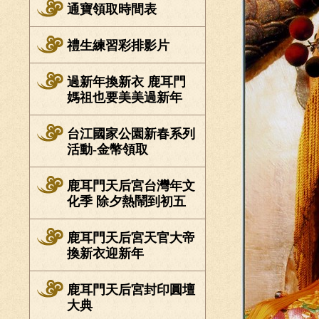
通寶領取時間表
禮生練習彩排影片
過新年換新衣 鹿耳門
媽祖也要美美過新年
台江國家公園新春系列
活動-金幣領取
鹿耳門天后宮台灣年文
化季 除夕熱鬧到初五
鹿耳門天后宮天官大帝
換新衣迎新年
鹿耳門天后宮封印圓壇
大典