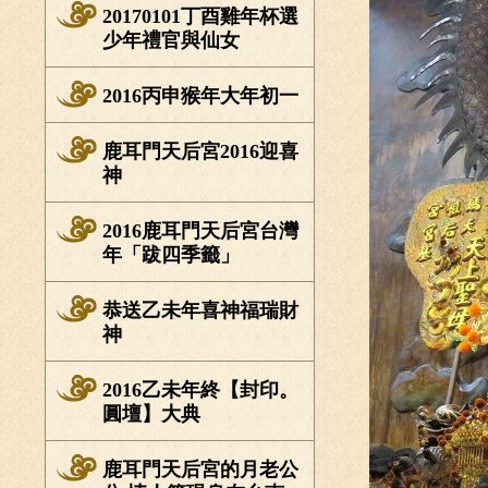
20170101丁酉雞年杯選
少年禮官與仙女
2016丙申猴年大年初一
鹿耳門天后宮2016迎喜
神
2016鹿耳門天后宮台灣
年「跋四季籤」
恭送乙未年喜神福瑞財
神
2016乙未年終【封印。
圓壇】大典
鹿耳門天后宮的月老公