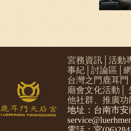
宮務資訊
│
活動
事紀
│
討論區
│
台灣之門鹿耳門
廟會文化活動
│
他社群、推廣功
地址：台南市安南
service@luerhmen
電話：宮(06)2841