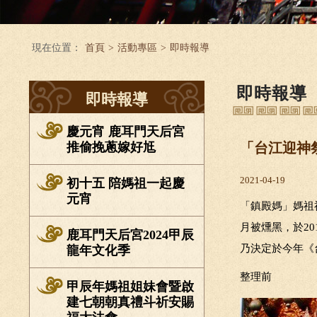
現在位置：
首頁
>
活動專區
>
即時報導
即時報導
即時報導
慶元宵 鹿耳門天后宮
推偷挽蔥嫁好尪
「台江迎神
2021-04-19
初十五 陪媽祖一起慶
元宵
「鎮殿媽」媽祖
月被燻黑，於2
鹿耳門天后宮2024甲辰
乃決定於今年《
龍年文化季
整理前
甲辰年媽祖姐妹會暨啟
建七朝朝真禮斗祈安賜