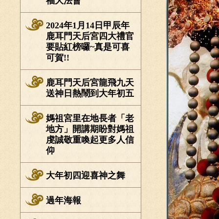
福大法會
2024年1月14日甲辰年
鹿耳門天后宮四大禮官
要貼紅榜囉~真是可喜
可賀!!
鹿耳門天后宮龍飛九天
送神日熱鬧到大年初五
媽祖宮里在地長者「老
地方」開講期盼對媽祖
虔誠敬重喚起更多人信
仰
大年初四迎喜神之舞
過年海報