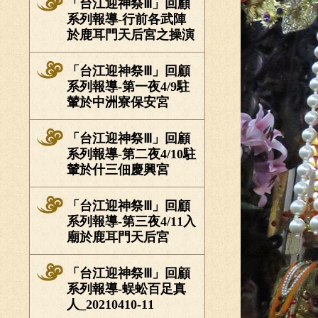
「台江迎神祭Ⅲ」回顧
系列報導-行前各武陣
於鹿耳門天后宮之操演
「台江迎神祭Ⅲ」回顧
系列報導-第一夜4/9駐
輦於中洲寮保安宮
「台江迎神祭Ⅲ」回顧
系列報導-第二夜4/10駐
輦於什三佃慶興宮
「台江迎神祭Ⅲ」回顧
系列報導-第三夜4/11入
廟於鹿耳門天后宮
「台江迎神祭Ⅲ」回顧
系列報導-蜈蚣百足真
人_20210410-11