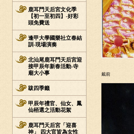
鹿耳門天后宮文化季
【初一至初四】-好彩
頭免費送
逢甲大學國樂社立春結
訓-現場演奏
北汕尾鹿耳門天后宮迎
接甲辰年新春活動-寺
廟大小事
戴前
跋四季籤
甲辰年禮官、仙女、鳳
仙桮選之活動花絮
鹿耳門天后宮「迎喜
神」 四大官皆為女性