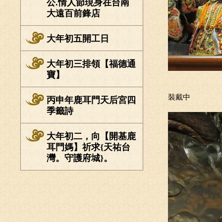
公.情人節現身在台南
大遠百前鋒店
大年初五開工日
大年初三排領【福德通
寶】
裝戴中
丙申年鹿耳門天后宮四
季籤詩
大年初二，向【開基鹿
耳門媽】祈求{天祐台
灣。守護府城}。