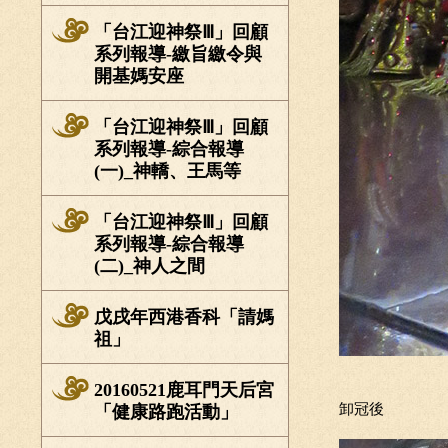
「台江迎神祭Ⅲ」回顧
系列報導-繳旨繳令與
開基媽安座
「台江迎神祭Ⅲ」回顧
系列報導-綜合報導
(一)_神轎、王馬等
「台江迎神祭Ⅲ」回顧
系列報導-綜合報導
(二)_神人之間
戊戌年西港香科「請媽
祖」
20160521鹿耳門天后宮
卸冠後
「健康路跑活動」